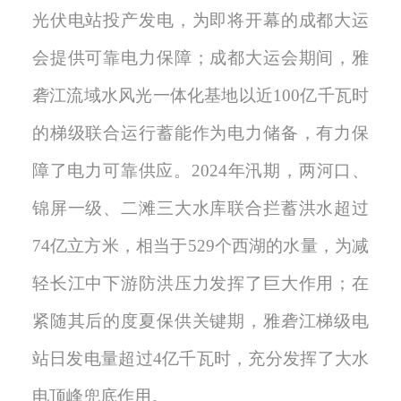
光伏电站投产发电，为即将开幕的成都大运
会提供可靠电力保障；
成都大运会期间，雅
砻江
流域水风光一体化基地
以近
100亿千瓦时
的梯级联合运行蓄能作为电力储备，有力保
障
了
电力可靠供应。
2024
年汛期，两河口、
锦屏一级、二滩三大水库联合拦蓄洪水超过
7
4
亿立方米，相当于
529个西湖的水量，为减
轻长江中下游防洪压力发挥了巨大作用；在
紧随其后的度夏保供关键期，雅砻江梯级电
站日发电量超过4亿千瓦时，充分发挥了大水
电顶峰兜底作用。