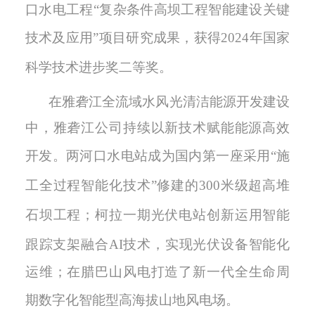
口水电工程
“复杂条件高坝工程智能建设关键
技术及应用”项目研究成果
，
获得
2024年国家
科学技术进步奖二等奖。
在雅砻江全流域水风光清洁能源开发建设
中，雅砻江公司持续
以新技术赋能能源高效
开发
。
两河口水电站成为国内第一座采用
“施
工全过程智能化技术”修建的
300米级超高堆
石坝工程
；
柯拉
一期
光伏电站
创新运用
智能
跟踪支架融合
AI技术
，
实
现光伏设备智能化
运维
；在腊巴山风电
打造
了
新一代全生命周
期数字化智能型高海拔山地风电场。