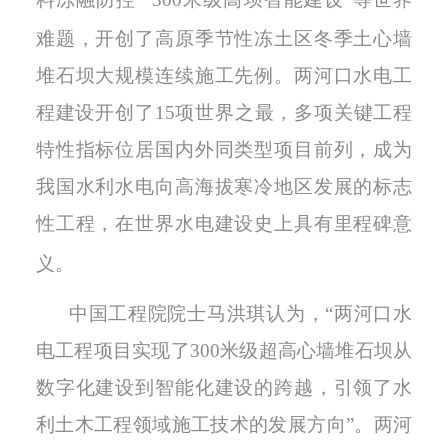
难题，
开创了高原季节性冻土区冬季土心墙
堆石坝大规模连续施工先例
。
两河口水电
工
程建设
开创
了
15项世界之最，多项关键工程
特性指标位居国内外同类型项目前列，成为
我国
水利
水电向高海拔寒冷地区发展的标志
性工程，在世界水电建设史上具有里程碑意
义。
中国工程院院士
马洪琪认为，
“两河口水
电工程项目
实现了
300米级超高心墙堆石坝
从
数字化建设到智能化建设的跨越，引领
了
水
利土木工程领域施工技术的发展方向
”
。
两河