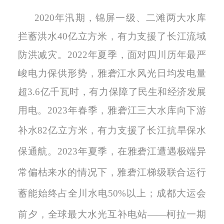
2020年汛期，锦屏一级、二滩两大水库
拦蓄洪水40亿立方米，有力支援了长江流域
防洪减灾。2022年夏季，面对四川历年最严
峻电力保供形势，雅砻江水风光日均发电量
超3.6亿千瓦时，有力保障了民生和经济发展
用电。2023年春季，雅砻江三大水库向下游
补水82亿立方米，有力支援
了
长江抗旱保水
保通航。
2023年夏季，在雅砻江遭遇极端异
常偏枯来水的情况下，雅砻江梯级联合运行
蓄能始终占全川水电50%以上；成都大运会
前夕，全球最大水光互补电站
——柯拉一期