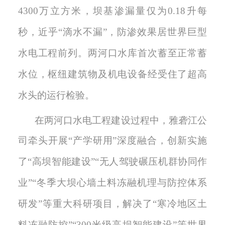
4300万立方米，坝基渗漏量仅为0.18升每
秒，近乎“滴水不漏”，防渗效果居世界巨型
水电工程前列。两河口水库首次蓄至正常蓄
水位，枢纽建筑物及机电设备经受住了超高
水头的运行检验。
在两河口水电工程建设过程中，雅砻江公
司
牵头开展
“产学研用”深度融合，
创新
实施
了
“高坝
智能
建设
”“无人驾驶碾压机群协同作
业”“
冬季
大坝心墙
土料冻融机理与防控体系
研发
”
等重大
科研
项目，
解决了
“
寒
冷地
区土
料冻融防控
”“
300米级高坝智能
建设
”
等世界