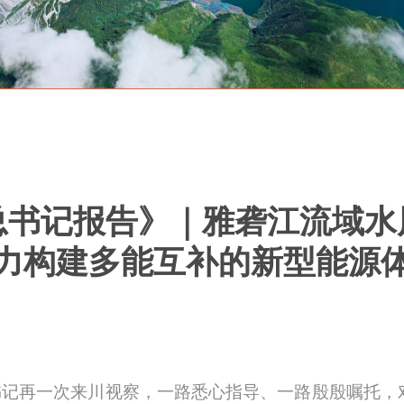
总书记报告》｜雅砻江流域水
力构建多能互补的新型能源
书记再一次来川视察，一路悉心指导、一路殷殷嘱托，