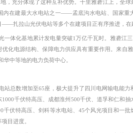
基地，充分体现了这种互补优势。千里雅砻江上，全球
国内在建最大水电站之一——孟底沟水电站、国家重
——扎拉山光伏电站等多个在建项目正有序推进，在建项
风光一体化基地累计发电量突破1万亿千瓦时。雅砻江三
对优化电源结构、保障电力供应具有重要作用。来自雅
东和华中等地的电力负荷中心。
变电站总数增加至65座，极大提升了四川电网输电能
1000千伏特高压、成都淮州500千伏、道孚和仁和
00千伏特高压、剑科等水电站、45个风光项目和一批
等项目进度。