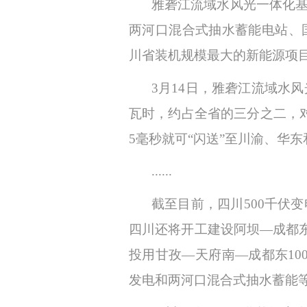
雅砻江流域水风光一体化
两河口混合式抽水蓄能电站、
川省装机规模最大的新能源项目
3月14日，雅砻江流域水
瓦时，约占全省的三分之二，
5毫秒就可“闪送”至川渝、华
......
截至目前，四川
500千伏
四川还将开工建设阿坝—成都东
投用甘孜—天府南—成都东10
发电和两河口混合式抽水蓄能