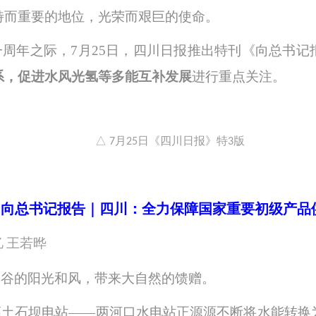
特而重要的地位，光荣而艰巨的使命。
一周年之际，
7月25日，四川日报推出特刊《向总书记
系，促进水风光氢等多能互补发展
进行重点关注。
△ 7月25日《四川日报》特3版
！
向总书记报告｜四川：全力保障国家重要初级产品
忆
王若晔
山谷的阳光和风，带来大自然的馈赠。
高土石坝电站
——两河口水电站正源源不断将水能转换