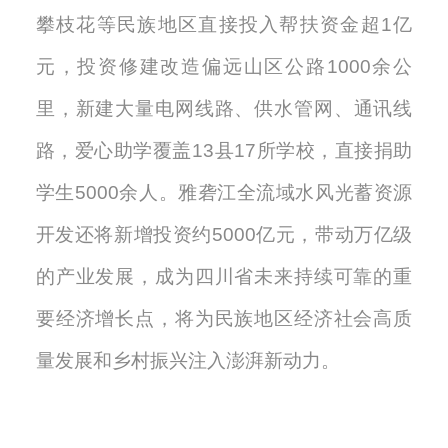
攀枝花等民族地区直接投入帮扶资金超
1亿
元，投资修建改造偏远山区公路1000余公
里
，
新建
大量
电网线路
、
供水管网
、
通讯线
路，
爱心助学覆盖
13县17所学校，直接捐助
学生5000余人。
雅砻江全流域水风光蓄资源
开发还将新增投资约
5000亿元，带动万亿级
的产业发展，成为四川省未来持续可靠的重
要经济增长点，将为民族地区经济社会高质
量发展和乡村振兴注入澎湃新动力。