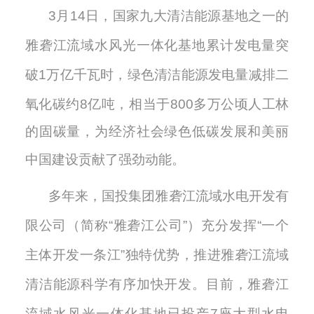
3月
14
日，
国家九大清洁能源基地之一的
雅砻江流域水风光一体化基地累计发电量突
破
1万亿千瓦时，绿色清洁能源发电量减排二
氧化碳约
8
亿吨，
相当于
8
00多万公顷人工林
的固碳量，为经济社会绿色低碳发展和美丽
中国建设贡献了强劲动能。
多年来，国投集团雅砻江流域水电开发有
限公司（简称
“雅砻江公司”）
充分发挥
“一个
主体开发一条江”独特优势
，推进雅砻江流域
清洁能源科学有序加快开发。目前，雅砻江
流域水风光一体化基地已投产
7座大型水电