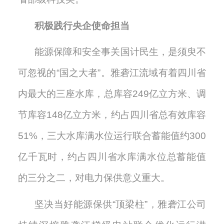
积极践行央企使命担当
能源保障和安全事关国计民生，是须臾不
可忽视的
“国之大者”。
雅砻江流域有着
四川省
内最大的三座水库，总库容
249亿立方米
、调
节
库容
148亿立方米，约占四川省总有效库容
51%，三大水库满水位运行联合蓄能值约300
亿千瓦时，约占四川省水库满水位总蓄能值
的三分之二，对电力保供意义重大
。
坚决当好能源保供
“顶梁柱”，雅砻江公司