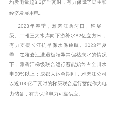
均发电量超
3.6亿千瓦时，有力保障了民生和
经济发展用电。
2
023
年春季，雅砻江两河口、锦屏一
级、二滩三大水库向下游补水
8
2亿立方米，
有力支援长江抗旱保水保通航。
2023年夏
季，在雅砻江遭遇极端异常偏枯来水的情况
下，雅砻江梯级联合运行蓄能始终占全川水
电50%以上；成都大运会期间，雅砻江公司
以近100亿千瓦时的梯级联合运行蓄能作为电
力储备，有力保障电力可靠供应。