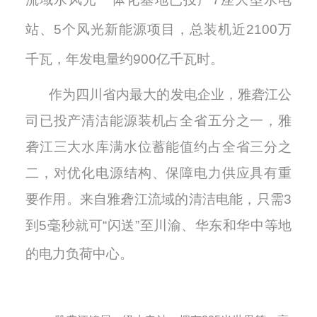
站、
5
个风光新能源项目，总装机近
2
100
万
千瓦，年发电量约
9
00
亿千瓦时。
作为四川省内最大的发电企业，雅砻江公
司已投产清洁能源装机占全省五分之一，雅
砻江三大水库
满水位蓄能值
约占全省三分之
二，对优化电源结构、保障电力供应具有重
要作用。来自雅砻江流域的清洁电能，只需
3
到
5毫秒就可“闪送”
至
川渝、
华东和华中等地
的电力负荷中心。