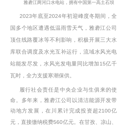
雅砻江两河口水电站，拥有中国第一高土石坝
2
023
年底
至
2024
年初迎峰度冬期间，全
国多个地区遭遇低温雨雪天气，雅砻江公司
顶住线路覆冰等不利影响，积极开展三大水
库联合调度及水光互补运行，流域水风光电
站能发尽发，水风光发电量同比增加
1
5
亿千
瓦时，全力支援寒潮保供。
履行社会责任是中央企业与生俱来的使
命
。多年来，雅砻江公司以
清洁能源开发带
动地方发展
，在川累计完成投资超
2100亿
元，直接缴纳税费560亿元
。
在甘孜、凉山、