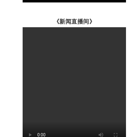
《新闻直播间》