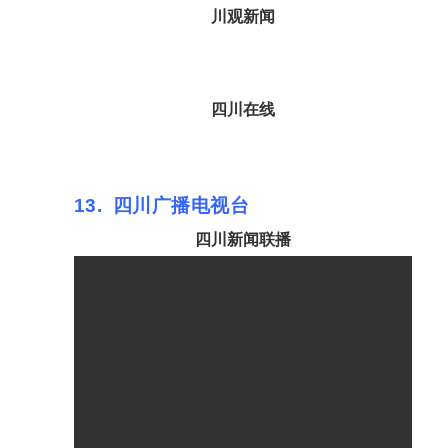
川观新闻
四川在线
13. 四川广播电视台
四川新闻联播