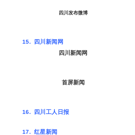
四川发布微博
15. 四川新闻网
四川新闻网
首屏新闻
16. 四川工人日报
17. 红星新闻