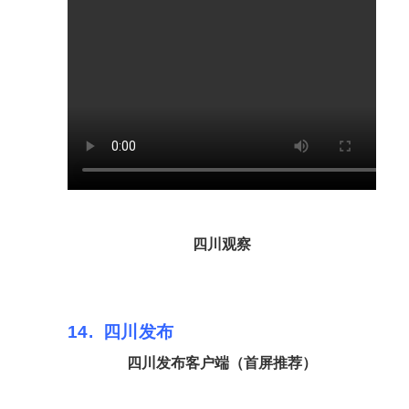
四川观察
14. 四川发布
四川发布客户端（首屏推荐
）