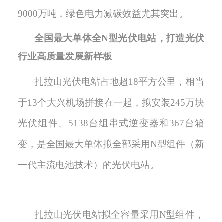
9000
万吨
，绿色电力减碳
效益尤其突出。
全国最大单体全N型光伏电站
，
打造光伏
行业高质量发展新样板
扎拉山光伏电站占地超
18
平方公里，相当
于
13
个大兴机场拼接在一起
，
拟安装
245
万块
光伏组件、
5138
台组串式逆变器和
367
台箱
变，是全国最大单体拟全部采用
N
型组件（新
一代主流电池
技术）的光伏电站
。
扎拉山光伏电站拟全容量采用
N
型组件
，