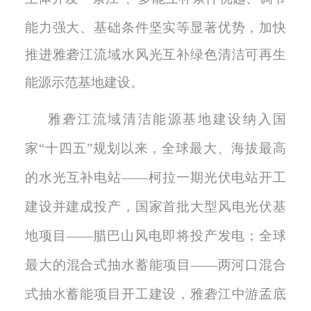
能力强大、基础条件坚实等显著优势
，
加快
推进雅砻江流域水风光互补绿色清洁可再生
能源示范基地建设。
雅砻江流域清洁能源基地建设纳入国
家
“十四五”规划以来，全球最大
、
海拔最高
的水光互补电站
——柯拉一期光伏电站开工
建设并建成投产
，
国家首批大型风电光伏基
地项目
——腊巴山风电即将投产发电；全球
最大的混合式抽水蓄能项目
——
两河口混合
式抽水蓄能项目
开工建设，雅砻江中游孟底