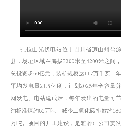
扎拉山光伏电站位于四川省凉山州盐源
县
，场址区域在海拔
3200
米至
4200
米之间
，
总投资超
6
0
亿元，装机规模达
1
17
万千瓦，年
平均发电量
2
1.5
亿度，计划
2
025
年全容量并
网发电。电站建成后，每年发出的电量可节
约标准煤约
6
5
万吨
、
减少二氧化碳排放约
180
万吨。
项目的开工建设，是雅砻江公司贯彻