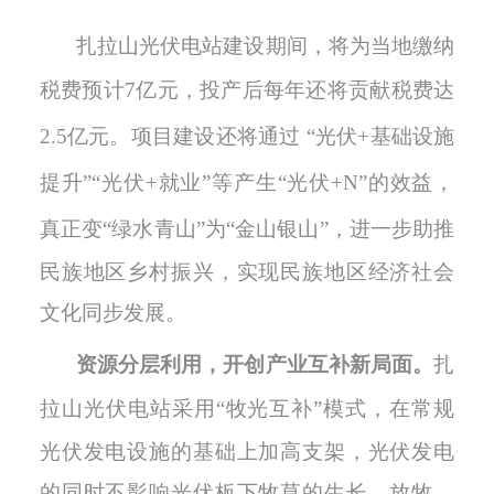
扎拉山光伏电站建设期间，将为当地缴纳
税费预计
7
亿元，投产后每年还将贡献税费达
2.5
亿元。项目建设还将通过 “光伏
+
基础设施
提升”“光伏
+
就业”等产生
“
光伏
+N”
的效益，
真正
变
“
绿水青山
”
为
“
金山银山
”
，
进一步助推
民族地区乡村振兴，实现民族地区经济社会
文化同步发展。
资源分层利用，开创产
业互补新局面
。
扎
拉山光伏电站采用
“牧光互补”模式
，
在常规
光伏发电设施的基础上加高支架，光伏发电
的同时不影响光伏板下牧草的生长。放牧、