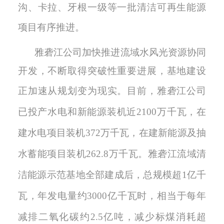
沟、卡拉、牙根一级等一批清洁可再生能源
项目有序推进。
雅砻江公
司加快推进流域水风光资源协同
开发，不断取得突破性重要进展，基地建设
正加速从规划变为现实
。
目前，
雅砻江公司
已投产水电和新能源装机近
2
100
万千瓦，
在
建水电项目装机
3
72
万千瓦，
在建新能源及抽
水蓄能项目装机
262.8
万千瓦
。雅砻江流域清
洁能源示范基地全部建成后，总规模超
1
亿千
瓦，年发电量约
3000
亿千瓦时，相当于每年
减排二氧化碳约
2
.5
亿吨，减少标煤消耗超