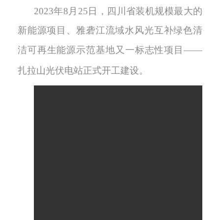
2
023
年
8
月
25
日，四川省装机规模最大的
新能源项目
、雅砻江流域水风光互补绿色清
洁可再生能源示范基地
又一
标志性项目
——
扎拉山光伏电站
正式
开工建设。