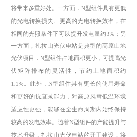
将带来多重好处。一方面，
N
型组件具有更低
的光电转换损失
、
更高的光电转换效率
，
在
相同的光照条件下可以提升发电量约
3%
；
另
一方面，扎拉山光伏电站是
典型的高原山地
光伏项目
，
N
型组件占地面积更小，可提高光
伏矩阵排布的灵活性，节约土地面积约
1.1%
。
此外
，
N
型组件具有更长的使用寿命
和更好的抗衰减能力，对高原风雪低温环境
适应性更强
，
能够在全生命周期内始终保持
较高的发电效率
。随着
N
型组件的产能提升与
技术升级，扎拉山光伏电站的开工建设，将