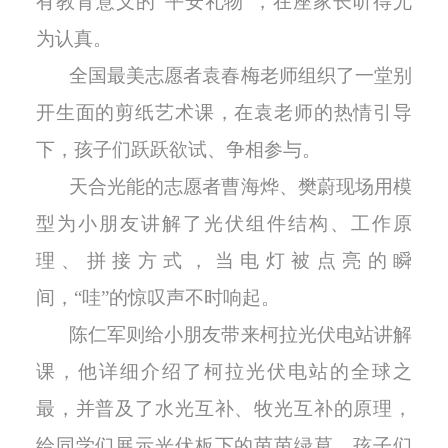
有教育意义的
“平安礼物”，在座家长听
得尤
为认真。
全国最美志愿者袁春梅老师组织了一堂别
开生面的剪纸艺术课，在袁老师的热情引导
下，孩子们跃跃欲试、争相参与。
天合光能的志愿者曹海烨、樊蔚
现场用模
型为小朋友讲解了光伏组件结构、工作原
理、拼接方式，当电灯被点亮的瞬
间，
“哇”的惊叹声不时响起。
陈仁军则给小朋友带来柯拉光伏电站讲解
课，他详细介绍了柯拉光伏电站的全球之
最，并普及了水光互补、牧光互补的原理，
给同学们展示光伏板下的茵茵绿草。孩子们