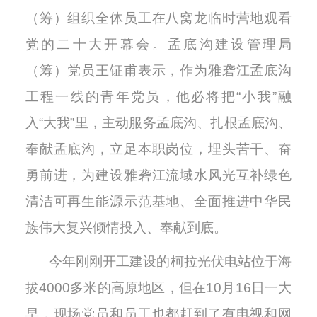
（筹）组织全体员工在八窝龙临时营地观看
党的二十大开幕会。孟底沟建设管理局
（筹）党员王钲甫表示，作为雅砻江孟底沟
工程一线的青年党员，他必将把“小我”融
入“大我”里，主动服务孟底沟、扎根孟底沟、
奉献孟底沟，立足本职岗位，埋头苦干、奋
勇前进，为建设雅砻江流域水风光互补绿色
清洁可再生能源示范基地、全面推进中华民
族伟大复兴倾情投入、奉献到底。
今年刚刚开工建设的柯拉光伏电站位于海
拔4000多米的高原地区，但在10月16日一大
早，现场党员和员工也都赶到了有电视和网