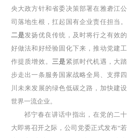
央大政方针和省委决策部署在雅砻江公
司落地生根，扛起国有企业责任担当。
二是
发扬优良传统，及时将行之有效的
好做法和好经验固化下来，推动党建工
作提质增效。
三是
紧抓时代机遇，大踏
步走出一条服务国家战略全局、支撑四
川未来发展的绿色低碳之路，加快建设
世界一流企业。
祁宁春在讲话中指出，在党的二十
大即将召开之际，公司党委正式发布“若