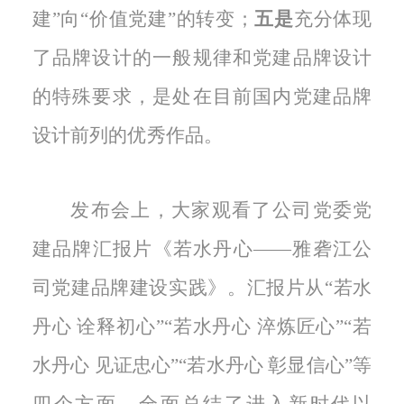
建”向“价值党建”的转变；
五是
充分体现
了品牌设计的一般规律和党建品牌设计
的特殊要求，是处在目前国内党建品牌
设计前列的优秀作品。
发布会上，大家观看了公司党委党
建品牌汇报片《若水丹心——雅砻江公
司党建品牌建设实践》。汇报片从“若水
丹心 诠释初心”“若水丹心 淬炼匠心”“若
水丹心 见证忠心”“若水丹心 彰显信心”等
四个方面，全面总结了进入新时代以