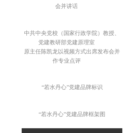
会并讲话
中共中央党校（国家行政学院）教授、
党建教研部党建原理室
原主任陈凯龙以视频方式出席发布会并
作专业点评
“若水丹心”党建品牌标识
“若水丹心”党建品牌框架图