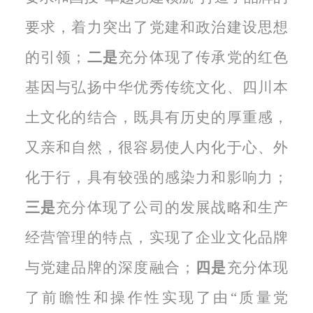
要求，着力突出了党建和政治建设思想
的引领；
二是
充分体现了传承党的红色
基因与弘扬中华优秀传统文化、四川本
土文化的结合，既具有历史的厚重感，
又亲和自然，很容易使人内化于心、外
化于行，具有较强的感染力和影响力；
三是
充分体现了公司的发展战略和生产
经营管理的特点，实现了企业文化品牌
与党建品牌的深度融合；
四是
充分体现
了前瞻性和操作性实现了由“质量党