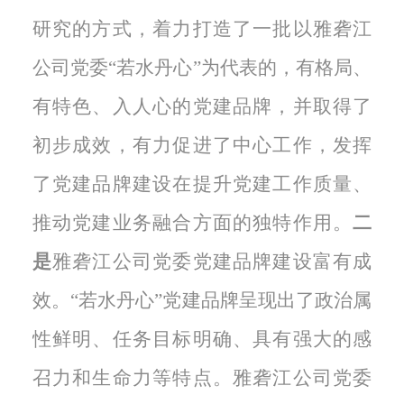
研究的方式，着力打造了一批以雅砻江
公司党委“若水丹心”为代表的，有格局、
有特色、入人心的党建品牌，并取得了
初步成效，有力促进了中心工作，发挥
了党建品牌建设在提升党建工作质量、
推动党建业务融合方面的独特作用。
二
是
雅砻江公司党委党建品牌建设富有成
效。“若水丹心”党建品牌呈现出了政治属
性鲜明、任务目标明确、具有强大的感
召力和生命力等特点。雅砻江公司党委