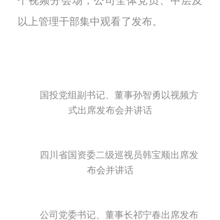
个视频分会场，公司全体党员、中层及
以上管理干部集中观看了发布。
国投党组副书记、董事孙智勇以视频方
式出席发布会并讲话
四川省国资委二级巡视员韩宝顺出席发
布会并讲话
公司党委书记、董事长祁宁春出席发布