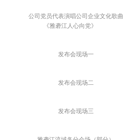
公司党员代表演唱公司企业文化歌曲
《雅砻江人心向党》
发布会现场一
发布会现场二
发布会现场三
雅砻江流域各分会场（部分）