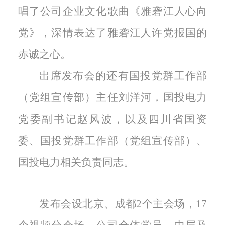
唱了公司企业文化歌曲《雅砻江人心向
党》，深情表达了雅砻江人许党报国的
赤诚之心。
出席发布会的还有国投党群工作部
（党组宣传部）主任刘洋河，国投电力
党委副书记赵风波，以及四川省国资
委、国投党群工作部（党组宣传部）、
国投电力相关负责同志。
发布会设北京、成都2个主会场，17