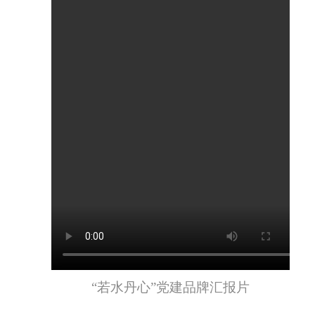
“若水丹心”党建品牌汇报片