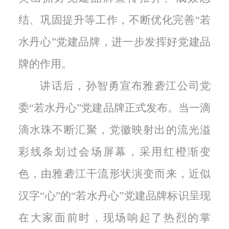
结、巩固提升等工作，不断优化完善“若
水丹心”党建品牌，进一步发挥好党建品
牌的作用。
讲话后，孙智勇宣布雅砻江公司党
委“若水丹心”党建品牌正式发布。当一滴
滴水珠不断汇聚，党徽映射出的流光溢
彩线条划过会场屏幕，采用红橙渐变
色，由雅砻江干流形状演变而来，近似
汉字“心”的“若水丹心”党建品牌标识呈现
在大家面前时，现场响起了热烈的掌