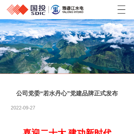
菜单
公司党委“若水丹心”党建品牌正式发布
2022-09-27
喜迎二十大 建功新时代