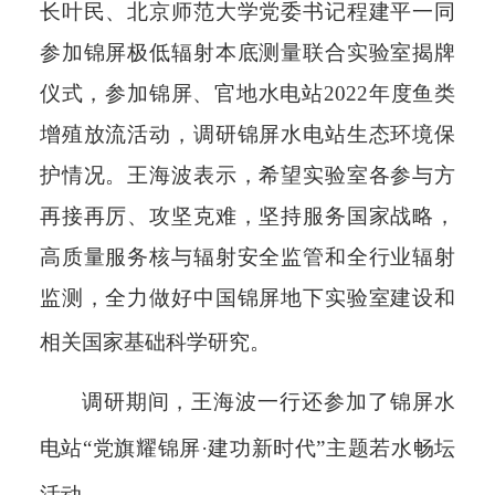
长叶民、北京师范大学党委书记程建平一同
参加锦屏极低辐射本底测量联合实验室揭牌
仪式，参加锦屏、官地水电站2022年度鱼类
增殖放流活动，调研锦屏水电站生态环境保
护情况。王海波表示，希望实验室各参与方
再接再厉、攻坚克难，坚持服务国家战略，
高质量服务核与辐射安全监管和全行业辐射
监测，全力做好中国锦屏地下实验室建设和
相关国家基础科学研究。
调研期间，王海波一行还参加了锦屏水
电站
“党旗耀锦屏·建功新时代”主题若水畅坛
活动。