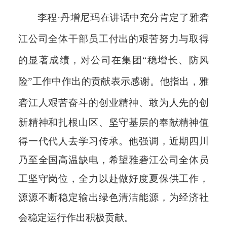
李程
·丹增尼玛在讲话中充分肯定了雅砻
江公司全体干部员工付出的艰苦努力与取得
的显著成绩，对公司在集团“稳增长、防风
险”工作中作出的贡献表示感谢。他指出，雅
砻江人艰苦奋斗的创业精神
、
敢为人先的创
新精神和扎根山区、坚守基层的奉献精神值
得一代代人去学习传承。他强调，近期四川
乃至全国高温缺电，希望雅砻江公司全体员
工坚守岗位，全力以赴做好度夏保供工作，
源源不断稳定输出绿色清洁能源，为经济社
会稳定运行作出积极贡献。