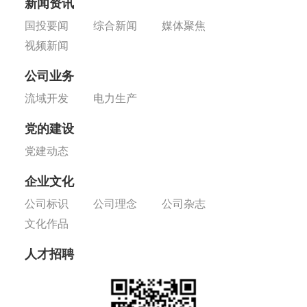
新闻资讯
国投要闻
综合新闻
媒体聚焦
视频新闻
公司业务
流域开发
电力生产
党的建设
党建动态
企业文化
公司标识
公司理念
公司杂志
文化作品
人才招聘