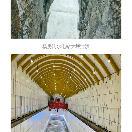
杨房沟水电站大坝泄洪