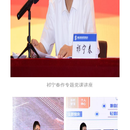
祁宁春作专题党课讲座