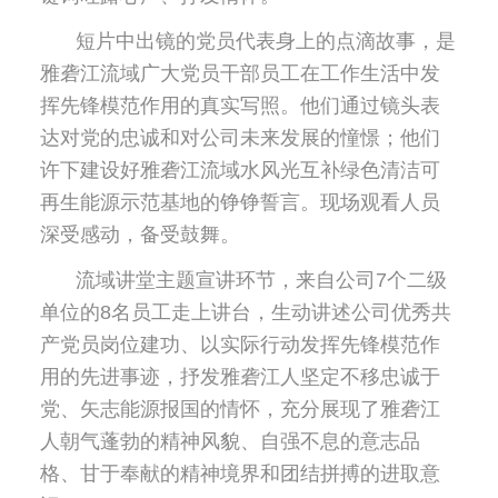
短片中出镜的党员代表身上的点滴故事，是
雅砻江流域广大党员干部员工在工作生活中发
挥先锋模范作用的真实写照。他们通过镜头表
达对党的忠诚和对公司未来发展的憧憬；他们
许下建设好雅砻江流域水风光互补绿色清洁可
再生能源示范基地的铮铮誓言。现场观看人员
深受感动，备受鼓舞。
流域讲堂主题宣讲环节，来自公司7个二级
单位的8名员工走上讲台，生动讲述公司优秀共
产党员岗位建功、以实际行动发挥先锋模范作
用的先进事迹，抒发雅砻江人坚定不移忠诚于
党、矢志能源报国的情怀，充分展现了雅砻江
人朝气蓬勃的精神风貌、自强不息的意志品
格、甘于奉献的精神境界和团结拼搏的进取意