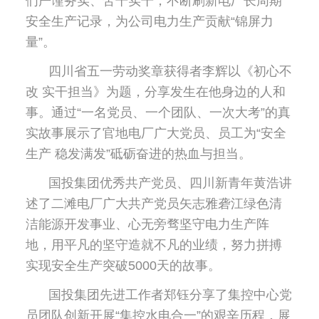
们严谨务实、苦干实干，不断刷新电厂长周期
安全生产记录，为公司电力生产贡献“锦屏力
量”。
四川省五一劳动奖章获得者李辉以《初心不
改 实干担当》为题，分享发生在他身边的人和
事。通过“一名党员、一个团队、一次大考”的真
实故事展示了官地电厂广大党员、员工为“安全
生产
稳发满发”砥砺奋进的热血与担当。
国投集团优秀共产党员、四川新青年黄浩讲
述了二滩电厂广大共产党员矢志雅砻江绿色清
洁能源开发事业、心无旁骛坚守电力生产阵
地，用平凡的坚守造就不凡的业绩，努力拼搏
实现安全生产突破5000天的故事。
国投集团先进工作者郑钰分享了集控中心党
员团队创新开展“集控水电合一”的艰辛历程，展