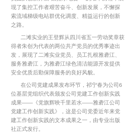
现了集控工作者艰苦奋斗、创新发展，不懈探
索流域梯级电站群优化调度、精益运行的创新
之路。
二滩实业的王登辉从四川省五一劳动奖章获
得者朱创为代表的两位共产党员的优秀事迹出
发，展现了二滩实业党员、员工扎根雅砻江、
服务雅砻江，为雅砻江绿色清洁能源开发提供
安全优质后勤保障服务的良好风貌。
在公司党建成果发布环节，祁宁春为公司6
位基层党组织代表颁发公司党建工作创新实践
成果——《党旗辉映千里若水——雅砻江公司
党建工作创新实践》，这是公司党委近年来党
建工作创新实践的文本成果之一，由专业出版
社正式发行。