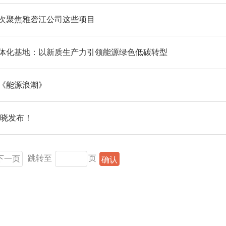
次聚焦雅砻江公司这些项目
体化基地：以新质生产力引领能源绿色低碳转型
《能源浪潮》
揭晓发布！
跳转至
页
下一页