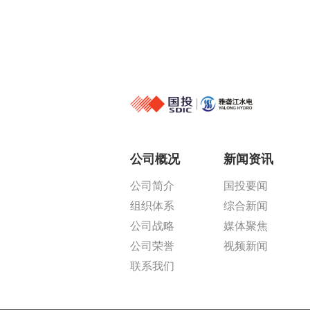
公司概况
新闻资讯
公司简介
国投要闻
组织体系
综合新闻
公司战略
媒体聚焦
公司荣誉
视频新闻
联系我们