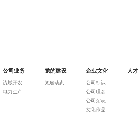
公司业务
党的建设
企业文化
人
流域开发
党建动态
公司标识
电力生产
公司理念
公司杂志
文化作品