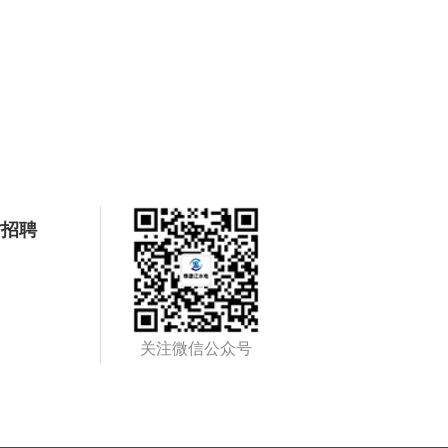
才招聘
关注微信公众号