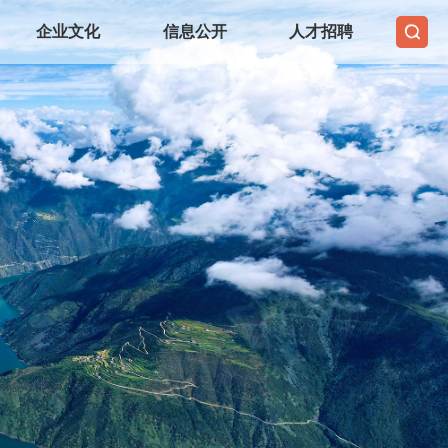
企业文化
信息公开
人才招聘